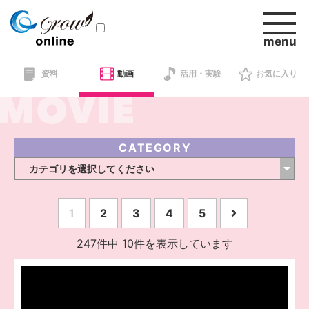
資料
動画
活用・実験
お気に入り
資料
動画
CATEGORY
活用・実験
1
2
3
4
5
247件中 10件を表示しています
セミナースケジュール
ショッピング