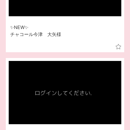
✨NEW✨
チャコール今津 大矢様